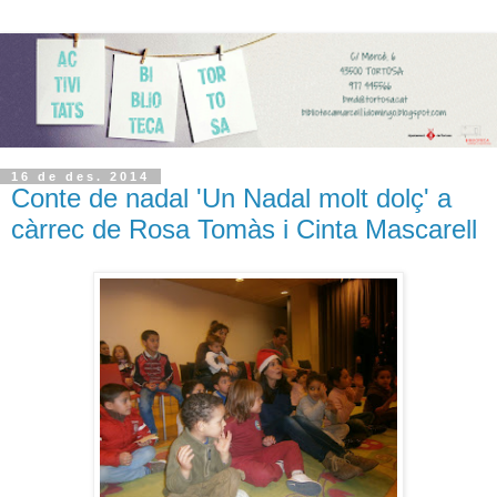
16 de des. 2014
Conte de nadal 'Un Nadal molt dolç' a
càrrec de Rosa Tomàs i Cinta Mascarell