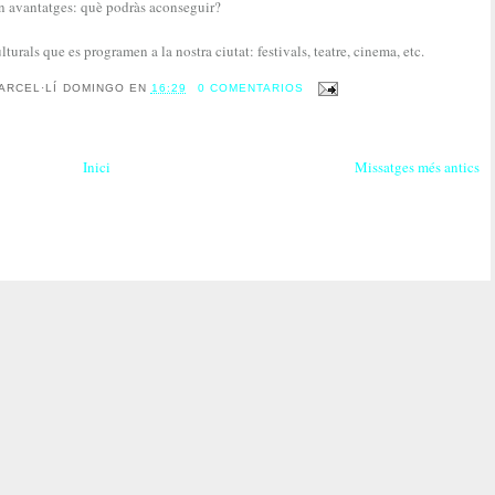
ón avantatges: què podràs aconseguir?
turals que es programen a la nostra ciutat: festivals, teatre, cinema, etc.
ARCEL·LÍ DOMINGO
EN
16:29
0 COMENTARIOS
Inici
Missatges més antics