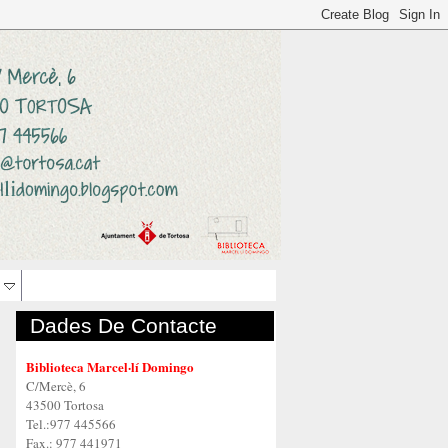
Dades De Contacte
Biblioteca Marcel·lí Domingo
C/Mercè, 6
43500 Tortosa
Tel.:977 445566
Fax.: 977 441971