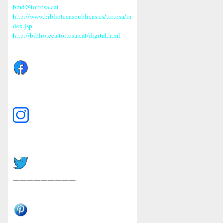
bmd@tortosa.cat
http://www.bibliotecaspublicas.es/tortosa/in
dex.jsp
http://biblioteca.tortosa.cat/digital.html
__________________
__________________
__________________