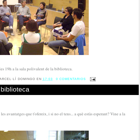
es 19h a la sala polivalent de la biblioteca.
ARCEL·LÍ DOMINGO
EN
17:03
0 COMENTARIOS
biblioteca
les avantatges que t'ofereix, i si no el tens... a què estàs esperant? Vine a la