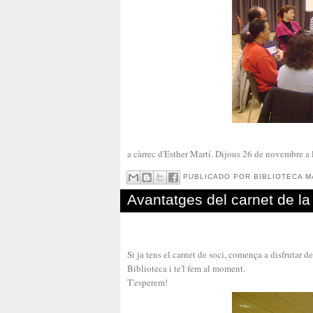
a càrrec d'Esther Martí. Dijous 26 de novembre a l
PUBLICADO POR
BIBLIOTECA M
Avantatges del carnet de la 
Si ja tens el carnet de soci, comença a disfrutar de 
Biblioteca i te'l fem al moment.
T'esperem!