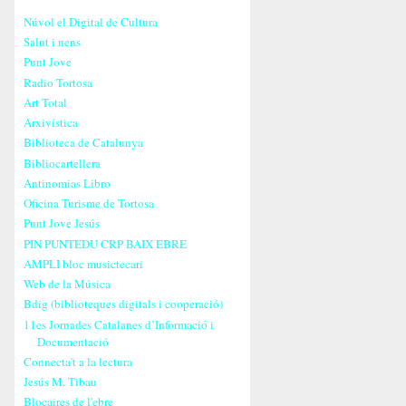
Núvol el Digital de Cultura
Salut i nens
Punt Jove
Radio Tortosa
Art Total
Arxivística
Biblioteca de Catalunya
Bibliocartellera
Antinomias Libro
Oficina Turisme de Tortosa
Punt Jove Jesús
PIN PUNTEDU CRP BAIX EBRE
AMPLI bloc musictecari
Web de la Música
Bdig (biblioteques digitals i cooperació)
11es Jornades Catalanes d’Informació i
Documentació
Connecta't a la lectura
Jesús M. Tibau
Blocaires de l'ebre