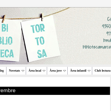
leg
Novetats
Àrea local
Àrea jove
Àrea infantil
Club lectura
ovembre